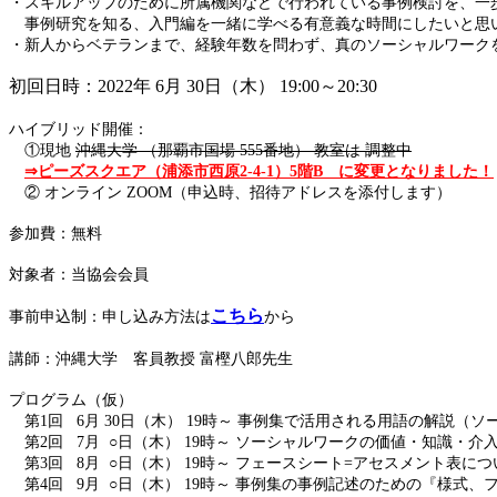
・スキルアップのために所属機関などで行われている事例検討を、一
事例研究を知る、入門編を一緒に学べる有意義な時間にしたいと思
・新人からベテランまで、経験年数を問わず、真のソーシャルワーク
初回日時：2022年 6月 30日（木） 19:00～20:30
ハイブリッド開催：
①現地
沖縄大学 （那覇市国場 555番地） 教室は 調整中
⇒ピーズスクエア（浦添市西原2-4-1）5階B に変更となりました！
② オンライン ZOOM（申込時、招待アドレスを添付します）
参加費：無料
対象者：当協会会員
こちら
事前申込制：申し込み方法は
から
講師：沖縄大学 客員教授 富樫八郎先生
プログラム（仮）
第1回 6月 30日（木） 19時～ 事例集で活用される用語の解説
第2回 7月 ○日（木） 19時～ ソーシャルワークの価値・知識・
第3回 8月 ○日（木） 19時～ フェースシート=アセスメント表につ
第4回 9月 ○日（木） 19時～ 事例集の事例記述のための『様式、