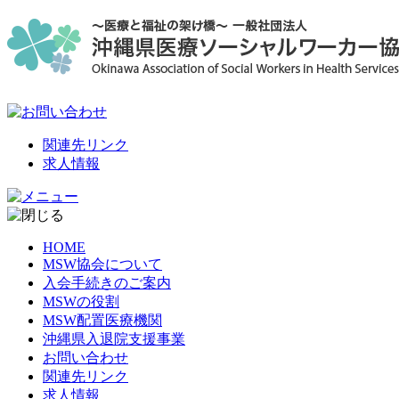
関連先リンク
求人情報
HOME
MSW協会について
入会手続きのご案内
MSWの役割
MSW配置医療機関
沖縄県入退院支援事業
お問い合わせ
関連先リンク
求人情報